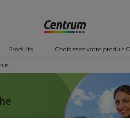
Produits
Choisissez votre produit
trum
che
 le bien-être