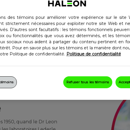
ile de savoir
m, une marque
 ans
sons des témoins pour améliorer votre expérience sur le site 
nt strictement nécessaires pour exploiter notre site Web et n
 à trouver les
ivés. D’autres sont facultatifs : les témoins fonctionnels peuve
oix ou fonctionnalités que vous avez déterminés, et les témoins
aux sociaux nous aident à partager du contenu pertinent en fo
térêt. Pour en savoir plus sur les témoins et la manière dont nous
tre Politique de confidentialité.
Politique de confidentialité
 témoins
Refuser tous les témoins
Accept
e
 1950, quand le Dr Leon
 les laboratoires Lederle,