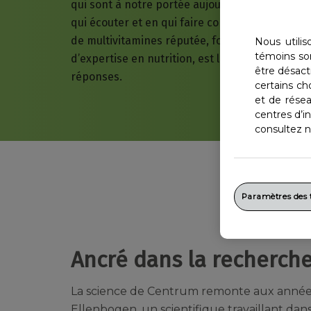
qui sont à notre portée aujourd’hui, il est diffic
qui écouter et en qui faire confiance. Centru
de multivitamines réputée, forte de plus de 40
Nous utili
témoins so
d’expertise en nutrition, est là pour vous aider
être désact
réponses.
certains ch
et de rése
centres d’in
consultez no
Paramètres des
Ancré dans la recherch
La science de Centrum remonte aux années
Ellenbogen, un scientifique travaillant dans