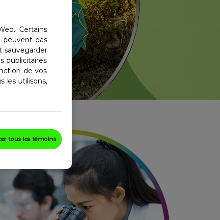
Web. Certains
e peuvent pas
nt sauvegarder
 publicitaires
nction de vos
 les utilisons,
er tous les témoins