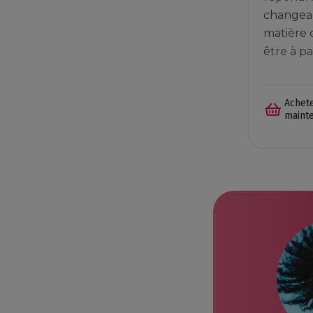
changea
matière 
être à pa
Achet
maint