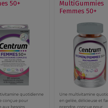
es 50+
MultiGummies
Femmes 50+
ivitamine quotidienne
Une multivitamine quoti
e conçue pour
en gelée, délicieuse et fac
 aux besoins
prendre, conçue pour