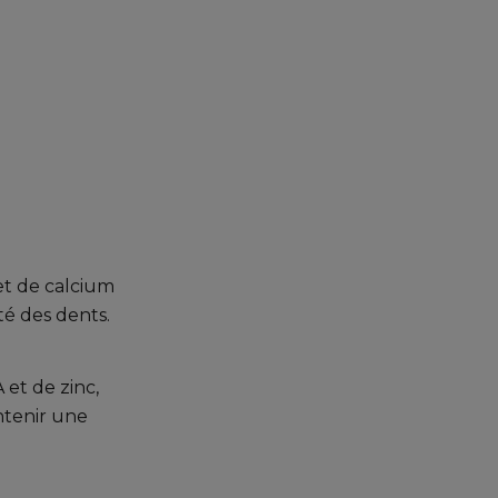
et de calcium
té des dents.
et de zinc,
intenir une