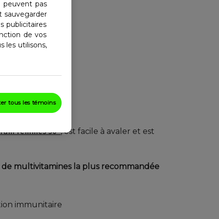
e peuvent pas
nt sauvegarder
 publicitaires
nction de vos
 les utilisons,
er tous les témoins
trum Femmes 50+
, est facile à avaler et est
 de multivitamines la plus recommandée
ction immunitaire