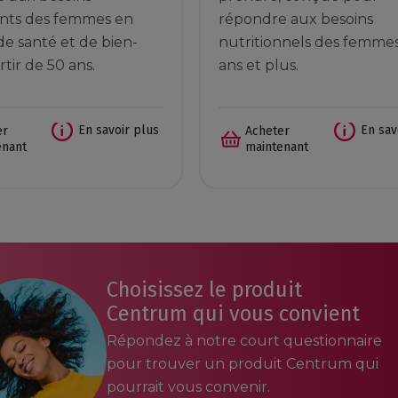
nts des femmes en
répondre aux besoins
de santé et de bien-
nutritionnels des femme
rtir de 50 ans.
ans et plus.
En savoir plus
En sav
er
Acheter
enant
maintenant
Choisissez le produit
Centrum qui vous convient
Répondez à notre court questionnaire
pour trouver un produit Centrum qui
pourrait vous convenir.