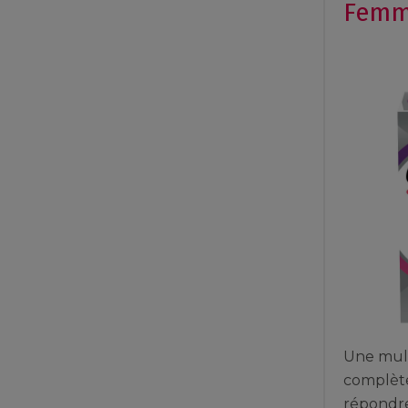
Femm
Une mult
complèt
répondre