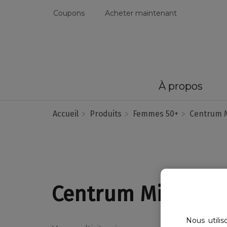
Coupons
Acheter maintenant
À propos
Accueil
Produits
Femmes 50+
Centrum 
Centrum Minis Fe
Nous utili