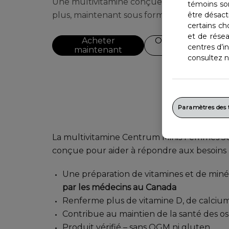
Une multivitamine conçue spécialement po
témoins so
être désact
plus, maintenant sous forme de mini-compri
certains ch
et de rése
Acheter
Obtenir des bons
centres d’in
maintenant
de réduction
consultez no
Paramètres des
La multivitamine Centrum Minis Femmes 50+
conçue pour aider à répondre aux besoins 
Une préparation de vitamines et de min
par les médecins au Canada
Renferme plus de vitamine D, de calciu
Contribue au maintien de la santé des os 
Produit vérifié – sans OGM ni gluten