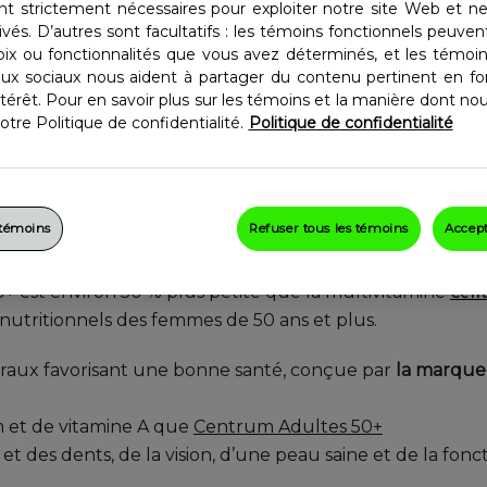
ur les femmes de 50 ans et
nt strictement nécessaires pour exploiter notre site Web et n
ivés. D’autres sont facultatifs : les témoins fonctionnels peuve
mé facile à avaler.
oix ou fonctionnalités que vous avez déterminés, et les témoins
aux sociaux nous aident à partager du contenu pertinent en fo
térêt. Pour en savoir plus sur les témoins et la manière dont nous
tre Politique de confidentialité.
Politique de confidentialité
 témoins
Refuser tous les témoins
Accept
 est environ 50 % plus petite que la multivitamine
Cen
nutritionnels des femmes de 50 ans et plus.
éraux favorisant une bonne santé, conçue par
la marque
m et de vitamine A que
Centrum Adultes 50+
et des dents, de la vision, d’une peau saine et de la fon