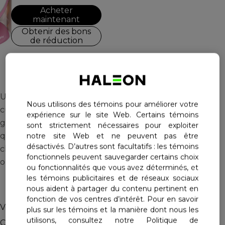
Acheter
maintenant
Haleon, Homepage
Obtenir des bons
de réduction
Une délicieuse façon de
Nous utilisons des témoins pour améliorer votre
cultiver une bonne santé
expérience sur le site Web. Certains témoins
grâce à l’ajout de biotine,
sont strictement nécessaires pour exploiter
qui favorise la santé des
notre site Web et ne peuvent pas être
désactivés. D’autres sont facultatifs : les témoins
cheveux, de la peau et des
fonctionnels peuvent sauvegarder certains choix
ongles!
ou fonctionnalités que vous avez déterminés, et
les témoins publicitaires et de réseaux sociaux
nous aident à partager du contenu pertinent en
fonction de vos centres d’intérêt. Pour en savoir
Vous aide à rester belle et en santé!
plus sur les témoins et la manière dont nous les
utilisons, consultez notre Politique de
Centrum Multi + Beauté est une multivitamine aux