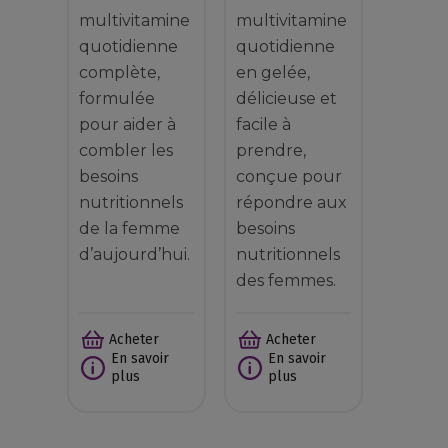
multivitamine
multivitamine
quotidienne
quotidienne
complète,
en gelée,
formulée
délicieuse et
pour aider à
facile à
combler les
prendre,
besoins
conçue pour
nutritionnels
répondre aux
de la femme
besoins
d’aujourd’hui.
nutritionnels
des femmes.
Acheter
Acheter
En savoir
En savoir
plus
plus