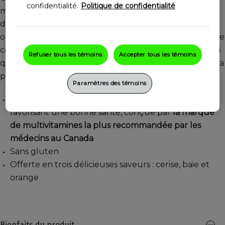
confidentialité.
Politique de confidentialité
multiples bienfaits conçue pour contribuer au soutien
de la fonction immunitaire, de la vision, de la santé des
os et du métabolisme énergétique, grâce à un mélange
complexe de nutriments, dont les vitamines A et C ainsi
Refuser tous les témoins
Accepter tous les témoins
que la biotine, pour soutenir la santé des cheveux, de la
peau et des ongles
Paramètres des témoins
Une préparation de vitamines et de minéraux
favorisant une bonne santé, conçue par
la marque
de multivitamines la plus recommandée par les
médecins au Canada
Sans gluten
Offerte en trois délicieuses saveurs : cerise, baie et
orange
Bienfaits du produit